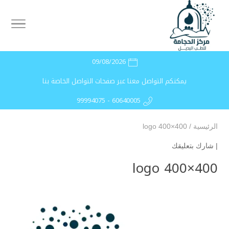
09/08/2026
يمكنكم التواصل معنا عبر صفحات التواصل الخاصة بنا
99994075 - 60640005
الرئيسية
/
logo 400×400
|
شارك بتعليقك
logo 400×400