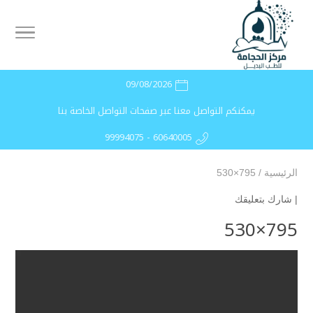
09/08/2026
يمكنكم التواصل معنا عبر صفحات التواصل الخاصة بنا
99994075 - 60640005
الرئيسية
/
795×530
|
شارك بتعليقك
795×530