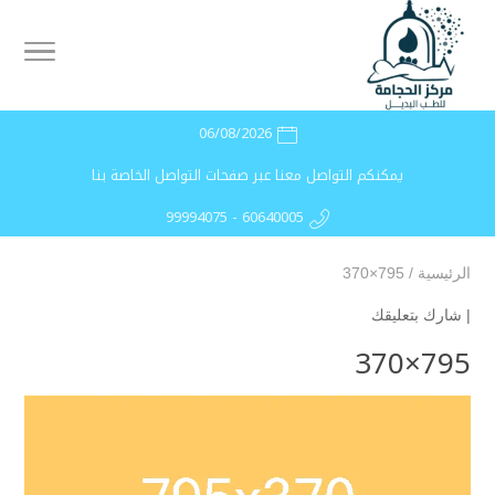
06/08/2026
يمكنكم التواصل معنا عبر صفحات التواصل الخاصة بنا
99994075 - 60640005
الرئيسية
/
795×370
|
شارك بتعليقك
795×370