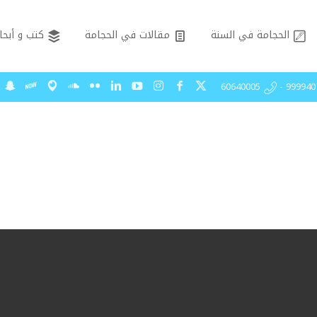
الحجامة في السنة
مقالات في الحجامة
كتب و أبحا
99994075 - 606