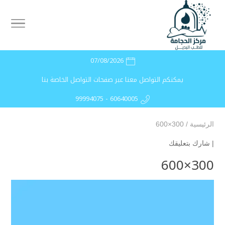
07/08/2026
يمكنكم التواصل معنا عبر صفحات التواصل الخاصة بنا
99994075 - 60640005
الرئيسية
/
300×600
|
شارك بتعليقك
300×600