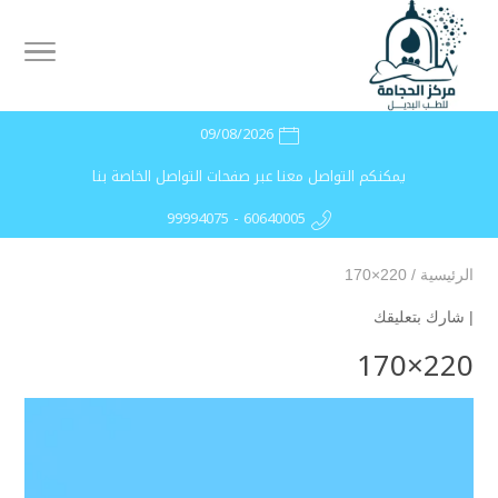
09/08/2026
يمكنكم التواصل معنا عبر صفحات التواصل الخاصة بنا
99994075 - 60640005
الرئيسية
/
220×170
|
شارك بتعليقك
220×170