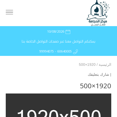
10/08/2026
يمكنكم التواصل معنا عبر صفحات التواصل الخاصة بنا
99994075 - 60640005
الرئيسية
/
1920×500
|
شارك بتعليقك
1920×500