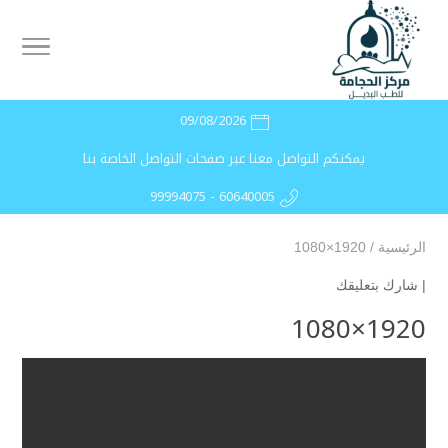
09/08/2026
يمكنكم التواصل معنا عبر صفحات التواصل الخاصة بنا
99994075 - 60640005
الرئيسية
/
1920×1080
|
شارك بتعليقك
1920×1080