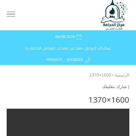
06/08/2026
يمكنكم التواصل معنا عبر صفحات التواصل الخاصة بنا
99994075 - 60640005
الرئيسية
/
1600×1370
|
شارك بتعليقك
1600×1370