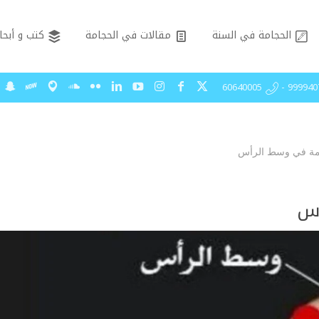
الحجامة في السنة
مقالات في الحجامة
كتب و أبحا
99994075 - 606
امة في وسط الرأس
أس