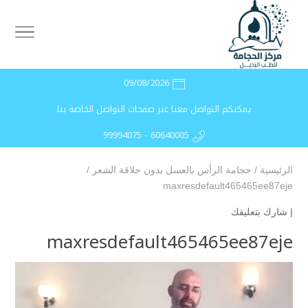
09/08/2026
يمكنكم التواصل معنا عبر صفحات التواصل الخاصة بنا
99994075 - 60640005
الرئيسية
/
حجامة الرأس بالعسل بدون حلاقة الشعر
/
maxresdefault465465ee87eje
|
شارك بتعليقك
maxresdefault465465ee87eje