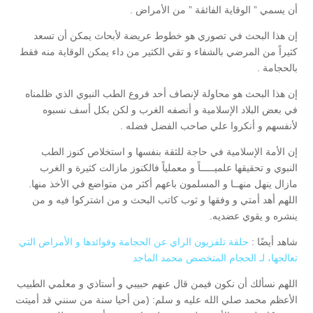
أن يسمي ” الوقاية الفائقة ” من الأمراض .
إن هذا البحث في تصوري هو خطوط عريضة لأبحاث يمكن أن تسعد
كثيراً من المرضي بالشفاء و تقي الكثير من داء يمكن الوقاية منه فقط
بالحجامة .
إن هذا البحث هو محاولة لإنصاف أحد فروع الطب النبوي الذي ظلمناه
في بعض البلاد الإسلامية و أنصفه الغرب و لكن بكل أسف نسبوه
لأنفسهم و أنكروا علي صاحب الفضل فضله .
إن الأمة الإسلامية في حاجة للثقة بنفسها و استخلاص كنوز الطب
النبوي و تحقيقها علميـــــاً و معملياً فالكنوز مازالت كثيرة و الغرب
مازال ينهل منهــا و المسلمون باعهم أكثر من متواضع في الأخذ منها.
اللهم أهد أمتي و وفقها و ثوب كاتب البحث و من اشتركوا فيه و من
ينشره و يقوي عضديه.
شاهد أيضًا :
حلقة تلفزيون الراي عن الحجامة وفوائدها و الأمراض التي
تعالجها، لـ الحجام المتخصص محمد الماجد
اللهم نسألك أن نكون فيمن قال عنهم حبيبي و أستاذي و معلمي الطبيب
الأعظم محمد صلي الله عليه و سلم: (من أحيا سنة من سنني قد أميتت