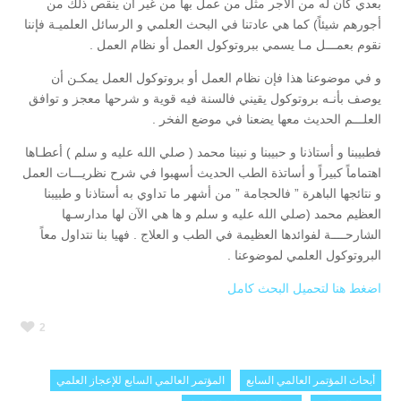
بعدي كان له من الأجر مثل من عمل بها من غير أن ينقص ذلك من
أجورهم شيئاً) كما هي عادتنا في البحث العلمي و الرسائل العلميـة فإننا
نقوم بعمـــل مـا يسمي ببروتوكول العمل أو نظام العمل .
و في موضوعنا هذا فإن نظام العمل أو بروتوكول العمل يمكـن أن
يوصف بأنـه بروتوكول يقيني فالسنة فيه قوية و شرحها معجز و توافق
العلـــم الحديث معها يضعنا في موضع الفخر .
فطبيبنا و أستاذنا و حبيبنا و نبينا محمد ( صلي الله عليه و سلم ) أعطـاها
اهتماماً كبيراً و أساتذة الطب الحديث أسهبوا في شرح نظريـــات العمل
و نتائجها الباهرة ” فالحجامة ” من أشهر ما تداوي به أستاذنا و طبيبنا
العظيم محمد (صلي الله عليه و سلم و ها هي الآن لها مدارسـها
الشارحــــة لفوائدها العظيمة في الطب و العلاج . فهيا بنا نتداول معاً
البروتوكول العلمي لموضوعنا .
اضغط هنا لتحميل البحث كامل
2
أبحاث المؤتمر العالمي السابع
المؤتمر العالمي السابع للإعجاز العلمي