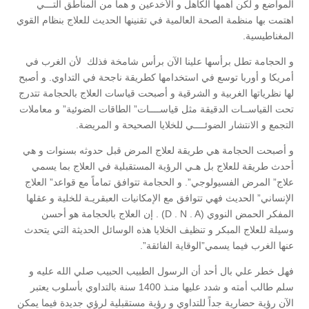
المواضع و لكن أهمها الكاهل و الأخدعين و هما من المناطق التـــي
اهتمت بها منظمة الصحة العالمية في تقنينها الحديث للعلاج بنظام القوي
المغناطيسية.
و الحجامة تطل برأسها علينا الآن برأس شامخة فذلك لأن الغرب في
أمريكا و أوربا توسع في استخدامها كطريقة ناجحة في التداوي. و أصبح
لها نظرياتها الغربية و الشرقية و أصبحت قياسات العلاج بالحجامة تتدرج
تحت القياســات الدقيقة مثل قياســــات” الطاقات الضوئية” و معاملات
التجمع و الانتشار الضوئــــي للخلايا الصحيحة و المريضة.
و أصبحت الحجامة هي طريقة لعلاج المرض قبل حدوثه بسنوات و هي
أحدث طريقة للعلاج بل هـي الرؤية المستقبلية في العلاج بما يسمي
علاج” المرض الفسيولوجي”. و الحجامة تتوافق تماماً مع قواعد” العلاج
الإنساني” الحديث فهي تتوافق مع الإمكانيات العبقريـة للخلية و عقلها
المفكر الحمض النووي (D . N . A) . إن العلاج بالحجامة هو أحسن
وسيلة للعلاج المبكر و تنظيف الخلايا هذه الوسائل الحديثة التي يتحدث
عنها الغرب فيما يسمي”الوقاية الفائقة”.
فهل خطر علي بال أحد أن الرسول الطبيب الحبيب صلي الله عليه و
سلم طالب أمته و شدد عليها منـذ 1400 سنة بالتداوي بأسلوب يعتبر
الآن رؤية حضارية جداً للتداوي و رؤية مستقبلية لرؤي جديدة فيما يمكن