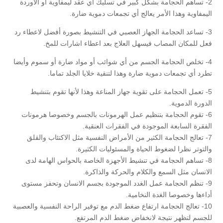
2- تساهم الحجامة بشكل كبير في تسليك أي عقد ليمفاوية أو الأوردة
اليمفاوية وهذا الأمر يعالج أي تجمعات دموية ضارة.
3- تساعد الحجامة الجهاز العصبي في التنشيط بصورة أفضل لاعطاء رد
فعل للمكان المصاب فيسهل العلاج بعد اعطاء اشارات للمخ.
4- تخلص الحجامة الجسم من أي شوائب أو مواد ضارة أو سموم وأيضا
تطرد أي تجمعات دموية ضارة وهذا لتنقية خلايا الجلد تماما.
5- تعمل الحجامة على تقوية جهاز المناعة وهذا لأنها تقوم بتنشيط
الدورة الدموية.
6- تقوم الحجامة بتنظيم عمل الهرمونات بالجسم وخصوصا هرمونات
الفقرة السابعة الموجودة في الفقرات العنقية.
7- تعالج الحجامة الكثير من الأمراض النفسية مثل الاكتئاب والقلق
والتوتر نظرا لضغوط الحياة والمسئوليات الكثيرة.
8- تساهم الحجامة في تنشيط الأجهزة الخاصة بالحواس الهامة لدى
الانسان مثل السمع والكلام والحركة والذاكرة.
9- تنظم الحجامة عمل الغدد الموجودة بجسم الانسان وتحفز مستوى
أداءها وخصوصا الغدة النخامية.
10- تعالج الحجامة ارتفاع ضغط الدم مع توفير الراحة النفسية والعصبية
للجسم لتظهر نتيجة لانخفاض ضغط الدم المرتفع.