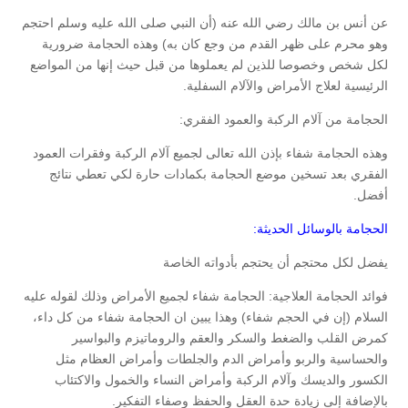
عن أنس بن مالك رضي الله عنه (أن النبي صلى الله عليه وسلم احتجم
وهو محرم على ظهر القدم من وجع كان به) وهذه الحجامة ضرورية
لكل شخص وخصوصا للذين لم يعملوها من قبل حيث إنها من المواضع
الرئيسية لعلاج الأمراض والآلام السفلية.
الحجامة من آلام الركبة والعمود الفقري:
وهذه الحجامة شفاء بإذن الله تعالى لجميع آلام الركبة وفقرات العمود
الفقري بعد تسخين موضع الحجامة بكمادات حارة لكي تعطي نتائج
أفضل.
الحجامة بالوسائل الحديثة:
يفضل لكل محتجم أن يحتجم بأدواته الخاصة
فوائد الحجامة العلاجية: الحجامة شفاء لجميع الأمراض وذلك لقوله عليه
السلام (إن في الحجم شفاء) وهذا يبين ان الحجامة شفاء من كل داء،
كمرض القلب والضغط والسكر والعقم والروماتيزم والبواسير
والحساسية والربو وأمراض الدم والجلطات وأمراض العظام مثل
الكسور والديسك وآلام الركبة وأمراض النساء والخمول والاكتئاب
بالإضافة إلى زيادة حدة العقل والحفظ وصفاء التفكير.