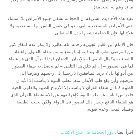
ما تداويتم به الحجامة)
تفيد هذه الأحاديث الشريفة أن الحجامة تشفي جميع الأمراض بلا استثناء
حتى الأمراض المستعصية التي تبدو في عقول الناس أنها مستعصية ولا
علاج لها, فإن الحجامة تشفيها بإذن الله تعالى.
قال الإمام ابن القيم الجوزية رحمه الله تعالى, ولا ينكر عدم انتفاع كثير
من المرضى بطب النبوة فإنه إنما ينتفع به من تلقاه بالقبول, واعتقاد
الشفاء به وكمال التلقي له بالإيمان والإذعان فهذا القرآن الذي هو شفاء
لما في الصدور – إن لم يتلق هذا التلقي – لم يحصل به شفاء الصدور
من أدوائها بل لا يزيد المنافقين إلا رجسا إلى رجسهم ومرضا إلى
مرضهم وأين يقع طب الأبدان منه, فطب النبوة لا يناسب إلا الأبدان
الطيبة كما أن شفاء القرآن لا يناسب إلا الأرواح الطيبة والقلوب الحية
فاعراض الناس عن طب النبوة كإعراضهم عن الاستشفاء بالقرآن الذي
هو الشفاء النافع وليس ذلك لقصور في الدواء, ولكن لخبث الطبيعة
وفساد المحل وعدم قبوله.
اقرأ أيضًا :
دور الحجامة فى علاج الاكتئاب