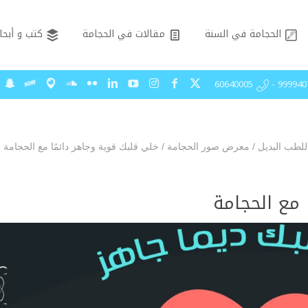
الحجامة في السنة
مقالات في الحجامة
كتب و أبحا
99994075 - 606
للطب البديل
/
معرض صور الحجامة
/
خلي قلبك قوية وجاهز دائمًا مع الحجامة
 مع الحجامة