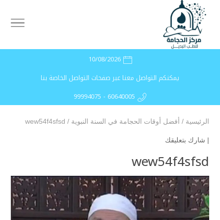
10/08/2026
يمكنكم التواصل معنا عبر صفحات التواصل الخاصة بنا
99994075 - 60640005
الرئيسية
/
أفضل أوقات الحجامة في السنة النبوية
/
wew54f4sfsd
|
شارك بتعليقك
wew54f4sfsd