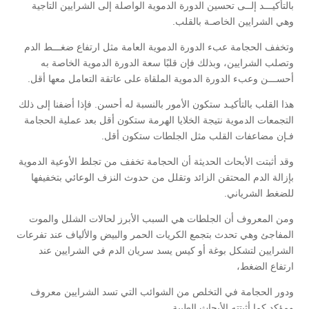
بالتأكيـــد إلــى تحسين الدورة الدموية الواصلة إلى الشرايين التاجية
وهي الشرايين الخاصـة بالقلب.
وتخفف الحجامة عبء الدورة الدموية العامة مثل ارتفاع ضغـــط الدم
وتصلب الشرايين، وبذلك فإن قلبًا سعة الدورة الدموية الخاصة به
أحســـن وعبء الدورة الدموية الملقاة على عاتقة التعامل معها أقل.
هذا القلب بالتأكيـد ستكون الأمور بالنسبة له أحسن. فإذا أضفنا إلى ذلك
التجمعات الدموية نتيجة الخلايا الهرمة ستكون أقل بعد عملية الحجامة
فـإن مضاعفات القلب مثل الجلطات ستكون أقل.
وقد أثبتت الأبحاث الحديثة أن الحجامة تخفف من تجلط الأوعية الدموية
بإزالة الدم المحتقن الزائد وتقلل من حدوث النزف الوعائي بتخفيفها
للضغط الشرياني.
ومن المعروف أن الجلطات هي السبب الأبرز لحالات الشلل والموت
المفاجئ وهي تحدث بتجمع الكريات الحمر والبيض والألياف عند تفرعات
الشرايين لتشكل بوغة أو كيس يسد سريان الدم في الشرايين عند
ارتفاع الضغط،
ودور الحجامة في التخلص من الشوائب التي تسد الشرايين معروف
ومؤكد كما أثبتته الأبحاث الطبية.