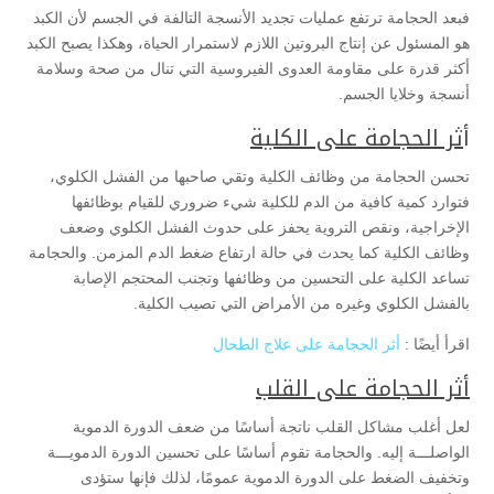
فبعد الحجامة ترتفع عمليات تجديد الأنسجة التالفة في الجسم لأن الكبد
هو المسئول عن إنتاج البروتين اللازم لاستمرار الحياة، وهكذا يصبح الكبد
أكثر قدرة على مقاومة العدوى الفيروسية التي تنال من صحة وسلامة
أنسجة وخلايا الجسم.
أ
ثر الحجامة على الكلية
تحسن الحجامة من وظائف الكلية وتقي صاحبها من الفشل الكلوي،
فتوارد كمية كافية من الدم للكلية شيء ضروري للقيام بوظائفها
الإخراجية، ونقص التروية يحفز على حدوث الفشل الكلوي وضعف
وظائف الكلية كما يحدث في حالة ارتفاع ضغط الدم المزمن. والحجامة
تساعد الكلية على التحسين من وظائفها وتجنب المحتجم الإصابة
بالفشل الكلوي وغيره من الأمراض التي تصيب الكلية.
اقرأ أيضًا :
أثر الحجامة على علاج الطحال
أثر الحجامة على القلب
لعل أغلب مشاكل القلب ناتجة أساسًا من ضعف الدورة الدموية
الواصلـــة إليه. والحجامة تقوم أساسًا على تحسين الدورة الدمويـــة
وتخفيف الضغط على الدورة الدموية عمومًا، لذلك فإنها ستؤدى