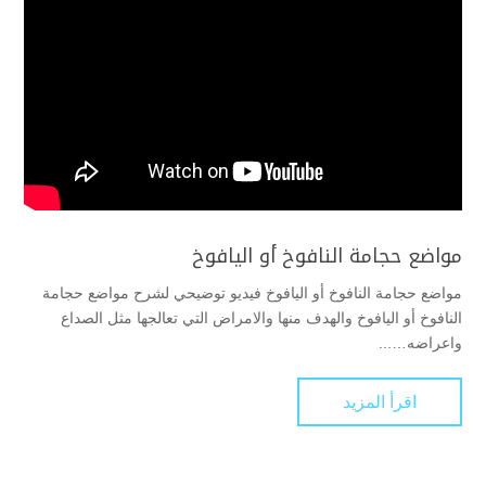
مواضع حجامة النافوخ أو اليافوخ
مواضع حجامة النافوخ أو اليافوخ فيديو توضيحي لشرح مواضع حجامة
النافوخ أو اليافوخ والهدف منها والامراض التي تعالجها مثل الصداع
واعراضه…...
اقرأ المزيد