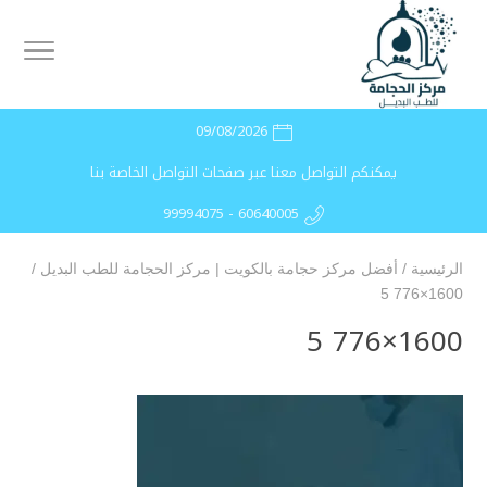
09/08/2026
يمكنكم التواصل معنا عبر صفحات التواصل الخاصة بنا
99994075 - 60640005
الرئيسية
/
أفضل مركز حجامة بالكويت | مركز الحجامة للطب البديل
/
1600×776 5
1600×776 5