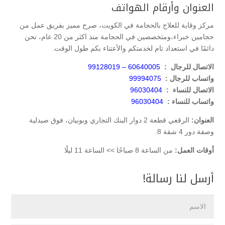
العنوان وأرقام الهواتف
مركز وقاية للعلاج بالحجامة في الكويت، صرح مميز بفريق عمل من
حجامين خبراء،ومتخصصين في الحجامة منذ اكثر من 20 عام، نحن
دائمًا في استعداد تام لخدمتكم والأعتناء بكم طول الوقت.
الاتصال للرجال :
60640005 – 99128019
واتساب للرجال :
99994075
الاتصال للنساء :
96030404
واتساب للنساء :
96030404
العنوان:
الرقعي قطعة 2 دوار البنك التجاري وبوبيان، فوق صيدلية
وصفة دور 4 شقة 8.
أوقات العمل:
من الساعة 8 صباحًا >> الساعة 11 ليلًا
أرسل لنا رسالة!