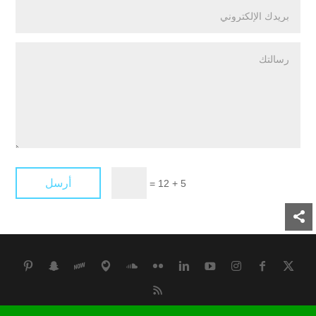
أرسل
=
5 + 12